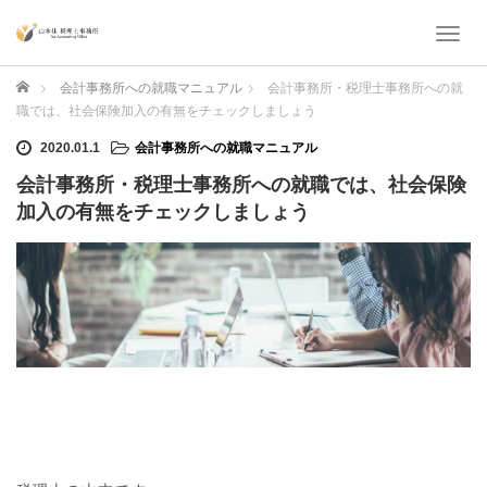
T
o
g
ホーム
会計事務所への就職マニュアル
会計事務所・税理士事務所への就
g
職では、社会保険加入の有無をチェックしましょう
l
e
2020.01.1
会計事務所への就職マニュアル
n
会計事務所・税理士事務所への就職では、社会保険
a
加入の有無をチェックしましょう
v
i
g
a
t
i
o
n